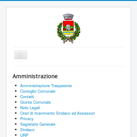
Cambia
navigazione
Home
Amministrazione
Amministrazione
Amministrazione Trasparente
Uffici e Servizi
Consiglio Comunale
Contatti
La città
Giunta Comunale
Note Legali
Associazioni
Orari di ricevimento Sindaco ed Assessori
Privacy
Documenti On Line
Segretario Generale
Sindaco
Informazioni
URP