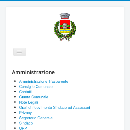
Cambia
navigazione
Home
Amministrazione
Amministrazione
Amministrazione Trasparente
Uffici e Servizi
Consiglio Comunale
Contatti
La città
Giunta Comunale
Note Legali
Associazioni
Orari di ricevimento Sindaco ed Assessori
Privacy
Documenti On Line
Segretario Generale
Sindaco
Informazioni
URP