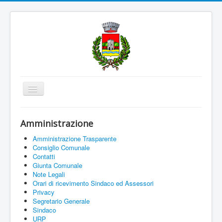
Cambia
navigazione
Home
Amministrazione
Amministrazione
Amministrazione Trasparente
Uffici e Servizi
Consiglio Comunale
Contatti
La città
Giunta Comunale
Note Legali
Associazioni
Orari di ricevimento Sindaco ed Assessori
Privacy
Documenti On Line
Segretario Generale
Sindaco
Informazioni
URP