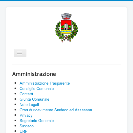
Cambia
navigazione
Home
Amministrazione
Amministrazione
Amministrazione Trasparente
Uffici e Servizi
Consiglio Comunale
Contatti
La città
Giunta Comunale
Note Legali
Associazioni
Orari di ricevimento Sindaco ed Assessori
Privacy
Documenti On Line
Segretario Generale
Sindaco
Informazioni
URP