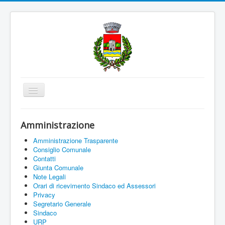
Cambia
navigazione
Home
Amministrazione
Amministrazione
Amministrazione Trasparente
Uffici e Servizi
Consiglio Comunale
Contatti
La città
Giunta Comunale
Note Legali
Associazioni
Orari di ricevimento Sindaco ed Assessori
Privacy
Documenti On Line
Segretario Generale
Sindaco
Informazioni
URP