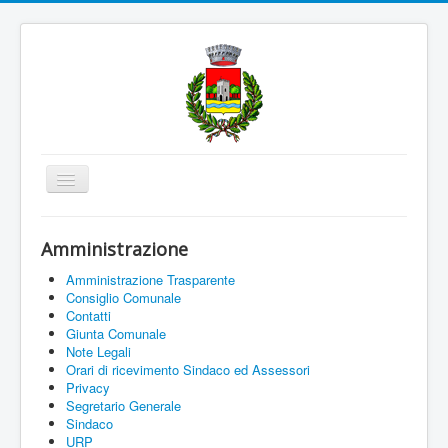
Cambia
navigazione
Home
Amministrazione
Amministrazione
Amministrazione Trasparente
Uffici e Servizi
Consiglio Comunale
Contatti
La città
Giunta Comunale
Note Legali
Associazioni
Orari di ricevimento Sindaco ed Assessori
Privacy
Documenti On Line
Segretario Generale
Sindaco
Informazioni
URP