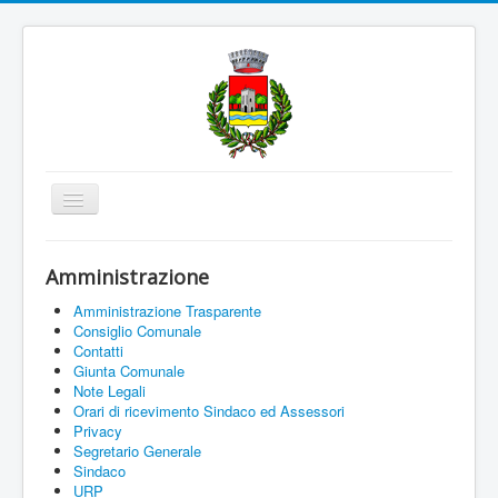
Cambia
navigazione
Home
Amministrazione
Amministrazione
Amministrazione Trasparente
Uffici e Servizi
Consiglio Comunale
Contatti
La città
Giunta Comunale
Note Legali
Associazioni
Orari di ricevimento Sindaco ed Assessori
Privacy
Documenti On Line
Segretario Generale
Sindaco
Informazioni
URP