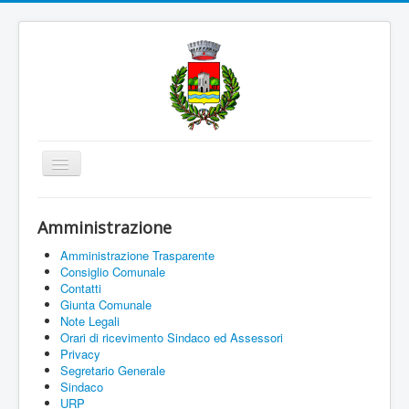
Cambia
navigazione
Home
Amministrazione
Amministrazione
Amministrazione Trasparente
Uffici e Servizi
Consiglio Comunale
Contatti
La città
Giunta Comunale
Note Legali
Associazioni
Orari di ricevimento Sindaco ed Assessori
Privacy
Documenti On Line
Segretario Generale
Sindaco
Informazioni
URP