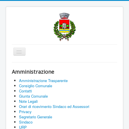
Cambia
navigazione
Home
Amministrazione
Amministrazione
Amministrazione Trasparente
Uffici e Servizi
Consiglio Comunale
Contatti
La città
Giunta Comunale
Note Legali
Associazioni
Orari di ricevimento Sindaco ed Assessori
Privacy
Documenti On Line
Segretario Generale
Sindaco
Informazioni
URP