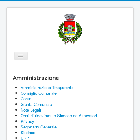
Cambia
navigazione
Home
Amministrazione
Amministrazione
Amministrazione Trasparente
Uffici e Servizi
Consiglio Comunale
Contatti
La città
Giunta Comunale
Note Legali
Associazioni
Orari di ricevimento Sindaco ed Assessori
Privacy
Documenti On Line
Segretario Generale
Sindaco
Informazioni
URP