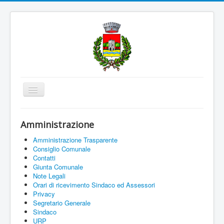
Cambia
navigazione
Home
Amministrazione
Amministrazione
Amministrazione Trasparente
Uffici e Servizi
Consiglio Comunale
Contatti
La città
Giunta Comunale
Note Legali
Associazioni
Orari di ricevimento Sindaco ed Assessori
Privacy
Documenti On Line
Segretario Generale
Sindaco
Informazioni
URP