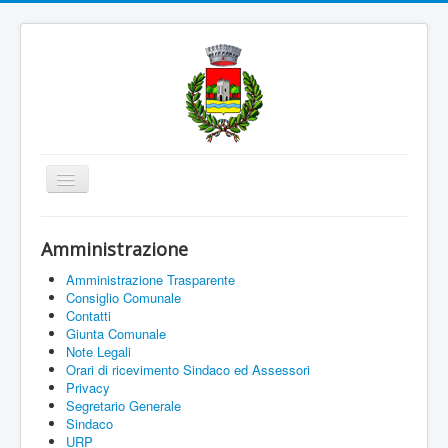
Cambia
navigazione
Home
Amministrazione
Amministrazione
Amministrazione Trasparente
Uffici e Servizi
Consiglio Comunale
Contatti
La città
Giunta Comunale
Note Legali
Associazioni
Orari di ricevimento Sindaco ed Assessori
Privacy
Documenti On Line
Segretario Generale
Sindaco
Informazioni
URP