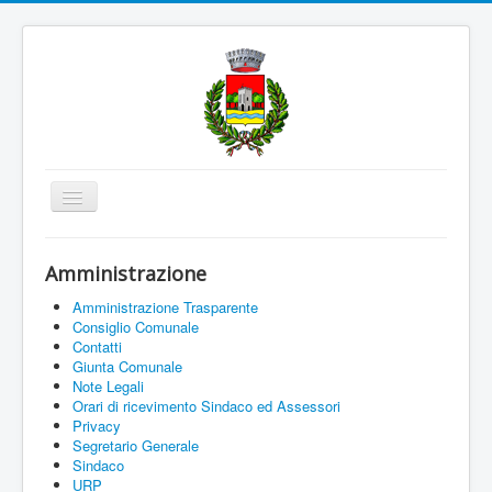
Cambia
navigazione
Home
Amministrazione
Amministrazione
Amministrazione Trasparente
Uffici e Servizi
Consiglio Comunale
Contatti
La città
Giunta Comunale
Note Legali
Associazioni
Orari di ricevimento Sindaco ed Assessori
Privacy
Documenti On Line
Segretario Generale
Sindaco
Informazioni
URP