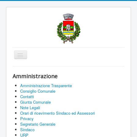
Cambia
navigazione
Home
Amministrazione
Amministrazione
Amministrazione Trasparente
Uffici e Servizi
Consiglio Comunale
Contatti
La città
Giunta Comunale
Note Legali
Associazioni
Orari di ricevimento Sindaco ed Assessori
Privacy
Documenti On Line
Segretario Generale
Sindaco
Informazioni
URP