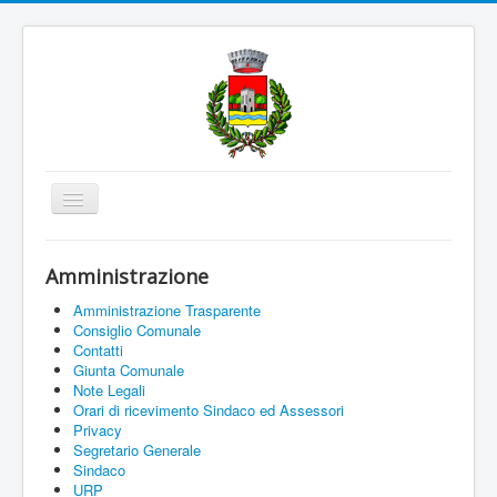
Cambia
navigazione
Home
Amministrazione
Amministrazione
Amministrazione Trasparente
Uffici e Servizi
Consiglio Comunale
Contatti
La città
Giunta Comunale
Note Legali
Associazioni
Orari di ricevimento Sindaco ed Assessori
Privacy
Documenti On Line
Segretario Generale
Sindaco
Informazioni
URP