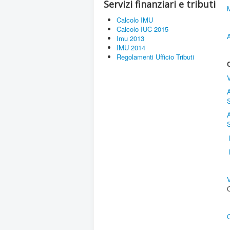
Servizi finanziari e tributi
M
Calcolo IMU
Calcolo IUC 2015
Imu 2013
IMU 2014
Regolamenti Ufficio Tributi
V
A
S
A
S
M
C