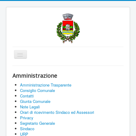
Cambia
navigazione
Home
Amministrazione
Amministrazione
Amministrazione Trasparente
Uffici e Servizi
Consiglio Comunale
Contatti
La città
Giunta Comunale
Note Legali
Associazioni
Orari di ricevimento Sindaco ed Assessori
Privacy
Documenti On Line
Segretario Generale
Sindaco
Informazioni
URP