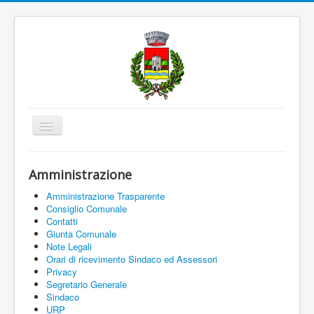
Cambia
navigazione
Home
Amministrazione
Amministrazione
Amministrazione Trasparente
Uffici e Servizi
Consiglio Comunale
Contatti
La città
Giunta Comunale
Note Legali
Associazioni
Orari di ricevimento Sindaco ed Assessori
Privacy
Documenti On Line
Segretario Generale
Sindaco
Informazioni
URP