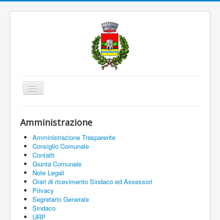
Cambia
navigazione
Home
Amministrazione
Amministrazione
Amministrazione Trasparente
Uffici e Servizi
Consiglio Comunale
Contatti
La città
Giunta Comunale
Note Legali
Associazioni
Orari di ricevimento Sindaco ed Assessori
Privacy
Documenti On Line
Segretario Generale
Sindaco
Informazioni
URP